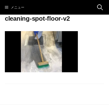
コ
検
メニュー
ン
テ
cleaning-spot-floor-v2
ン
索:
ツ
へ
ス
キ
ッ
プ