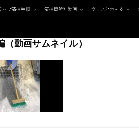
ラップ清掃手順
清掃箇所別動画
グリスとれ～る
編（動画サムネイル）