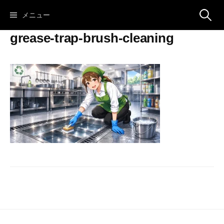
コ
検
メニュー
ン
テ
grease-trap-brush-cleaning
ン
索:
ツ
へ
ス
キ
ッ
プ