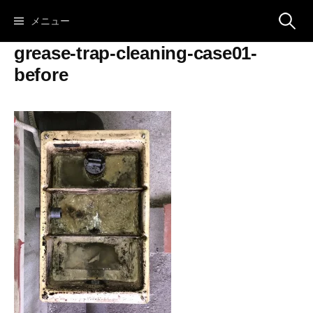
コ
検
メニュー
ン
テ
grease-trap-cleaning-case01-
ン
索:
before
ツ
へ
ス
キ
ッ
プ