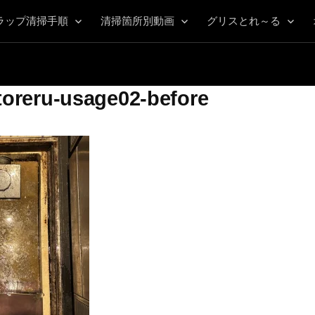
ラップ清掃手順
清掃箇所別動画
グリスとれ～る
toreru-usage02-before