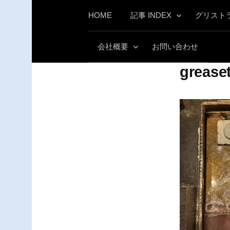
コ
HOME
記事 INDEX
グリスト
ン
テ
会社概要
お問い合わせ
ン
ツ
grease
へ
ス
キ
ッ
プ