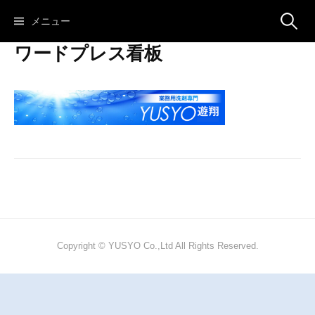
コ
検
メニュー
ン
テ
ワードプレス看板
ン
索:
ツ
へ
ス
キ
ッ
プ
Copyright © YUSYO Co.,Ltd All Rights Reserved.