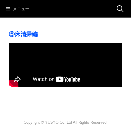
メニュー
⑤床清掃編
Copyright © YUSYO Co.,Ltd All Rights Reserved.