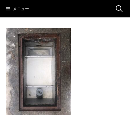
コ
検
メニュー
ン
テ
ン
索:
ツ
へ
ス
キ
ッ
プ