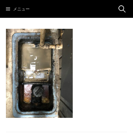
コ
検
メニュー
ン
テ
ン
索:
ツ
へ
ス
キ
ッ
プ