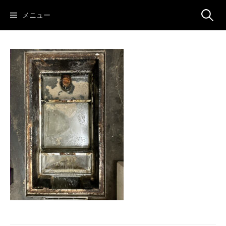
コ
検
メニュー
ン
テ
ン
索:
ツ
へ
ス
キ
ッ
プ