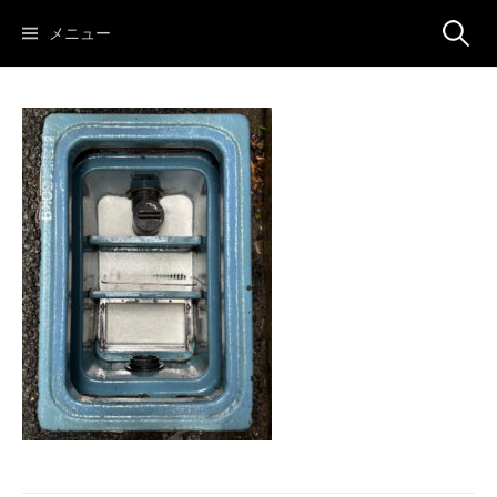
コ
検
メニュー
ン
テ
ン
索:
ツ
へ
ス
キ
ッ
プ